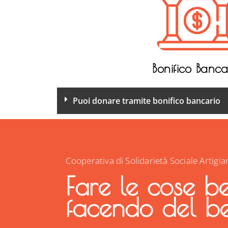
Bonifico Banca
Puoi donare tramite bonifico bancario
Cooperativa di Solidarietà Sociale Artigia
Fare le cose b
facendo del b