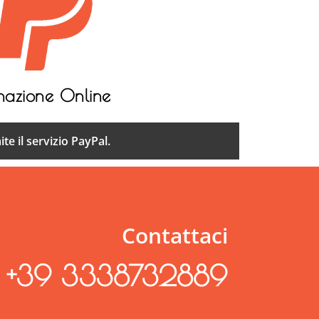
nazione Online
te il servizio PayPal.
Contattaci
+39 3338732889