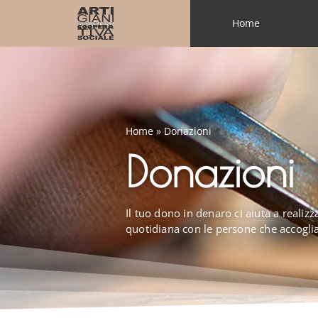
Home
Home
»
Donazioni
Donazioni
Il tuo dono in denaro ci aiuta a realiz
quotidiana con le persone che accogl