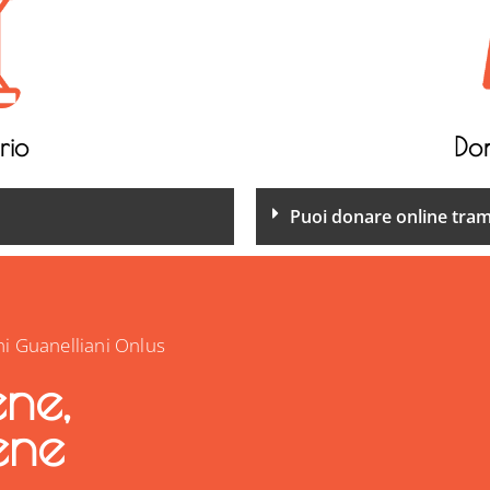
rio
Do
Puoi donare online trami
ni Guanelliani Onlus
ene,
ene