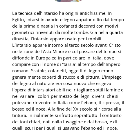
La tecnica dell’intarsio ha origini antichissime. In
Egitto, intarsi in avorio e legno appaiono fin dal tempo
della prima dinastia in cofanetti decorati con motivi
geometrici rinvenuti da molte tombe. Già nella quarta
dinastia, l’intarsio appare usato per i mobili.
L’intarsio appare intorno al terzo secolo avanti Cristo
nelle zone dell’Asia Minore e col passare del tempo si
diffonde in Europa ed in particolare in Italia, dove
compare con il nome di “tarsia” al tempo dell’Impero
romano. Scatole, cofanetti, oggetti di legno erano
generalmente coperti di stucco e di pittura. L’impiego
del legno al naturale era cosa nuova che esigeva
l’opera di intarsiatori abili nel ritagliare sottili lamine e
nel variare i colori per mezzo dei legni diversi che si
potevano rinvenire in Italia come l’ebano, il cipresso, il
bosso ed il noce. Alla fine del XV secolo si ricorse alla
tintura. Inizialmente si sfruttò soprattutto il contrasto
dei toni chiari, dati dalla fusaggine e dal bosso, e di
quelli scuri per i quali si usavano l’ebano ed il noce.